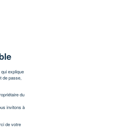
ble
qui explique
ot de passe,
opriétaire du
ous invitons à
ci de votre