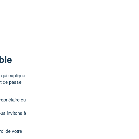
ble
qui explique
ot de passe,
opriétaire du
ous invitons à
ci de votre