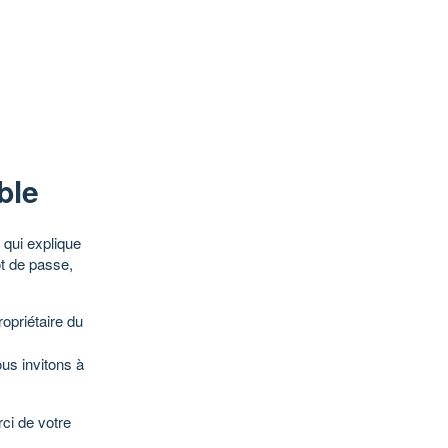
ble
qui explique
ot de passe,
opriétaire du
ous invitons à
ci de votre