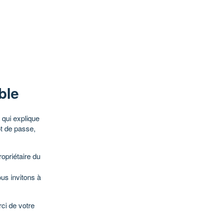
ble
qui explique
ot de passe,
opriétaire du
ous invitons à
ci de votre