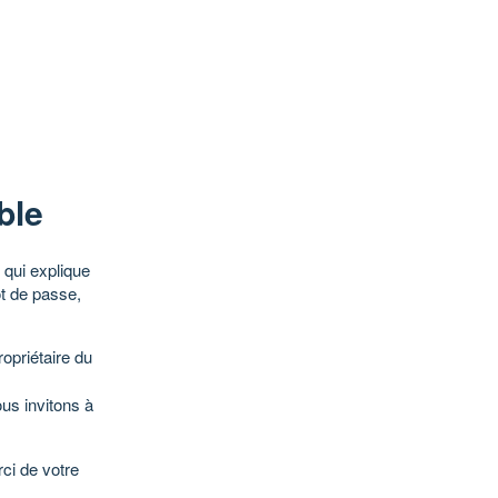
ble
qui explique
ot de passe,
opriétaire du
ous invitons à
ci de votre