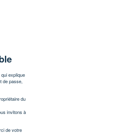
ble
qui explique
ot de passe,
opriétaire du
ous invitons à
ci de votre