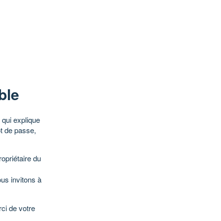
ble
qui explique
ot de passe,
opriétaire du
ous invitons à
ci de votre