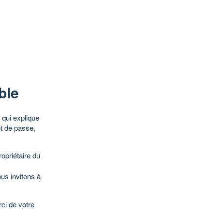
ble
qui explique
ot de passe,
opriétaire du
ous invitons à
ci de votre