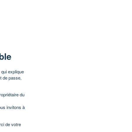
ble
qui explique
ot de passe,
opriétaire du
ous invitons à
ci de votre