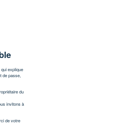
ble
qui explique
ot de passe,
opriétaire du
ous invitons à
ci de votre