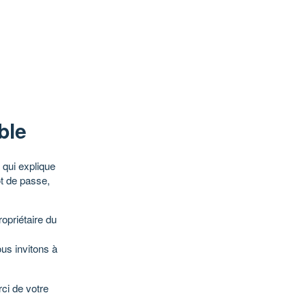
ble
qui explique
ot de passe,
opriétaire du
ous invitons à
ci de votre