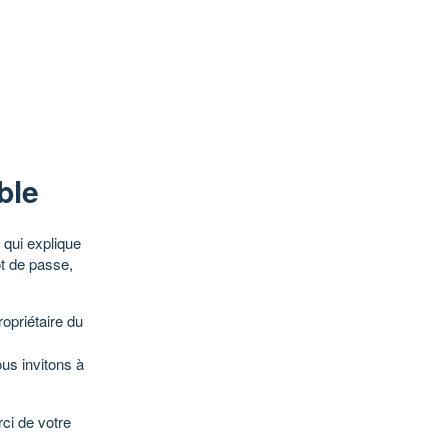
ble
qui explique
ot de passe,
opriétaire du
ous invitons à
ci de votre