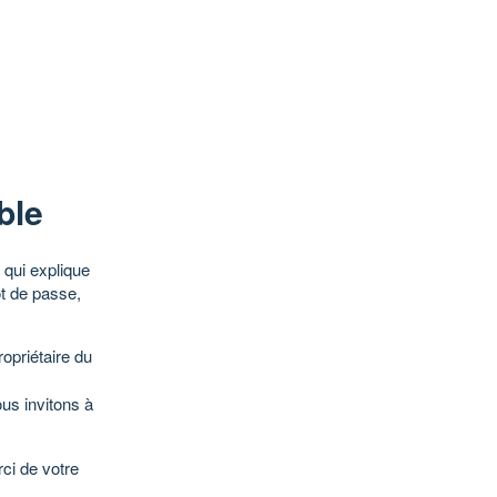
ble
qui explique
ot de passe,
opriétaire du
ous invitons à
ci de votre