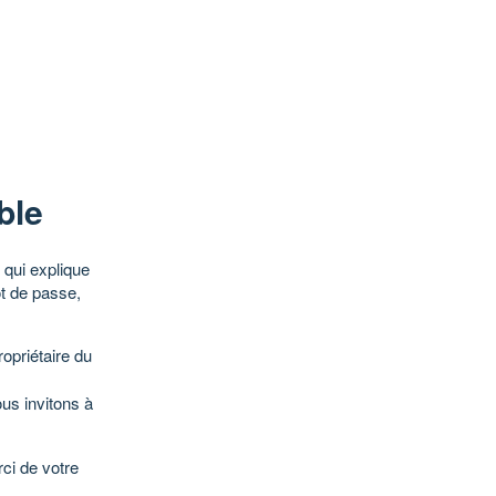
ble
qui explique
ot de passe,
opriétaire du
ous invitons à
ci de votre