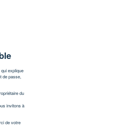
ble
qui explique
ot de passe,
opriétaire du
ous invitons à
ci de votre