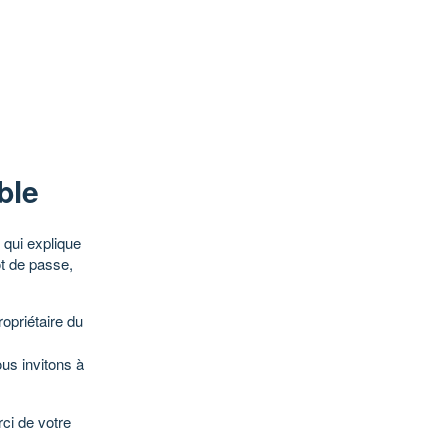
ble
qui explique
ot de passe,
opriétaire du
ous invitons à
ci de votre