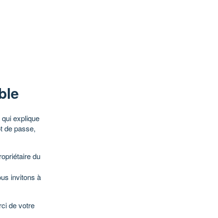
ble
qui explique
ot de passe,
opriétaire du
ous invitons à
ci de votre