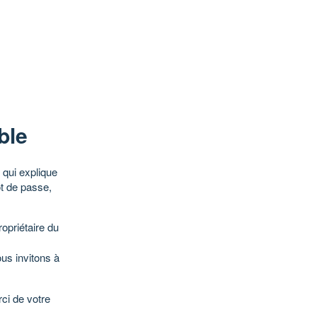
ble
qui explique
ot de passe,
opriétaire du
ous invitons à
ci de votre