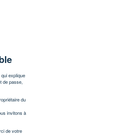
ble
qui explique
ot de passe,
opriétaire du
ous invitons à
ci de votre