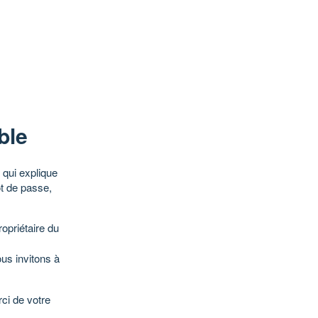
ble
qui explique
ot de passe,
opriétaire du
ous invitons à
ci de votre