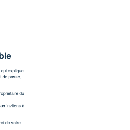
ble
qui explique
ot de passe,
opriétaire du
ous invitons à
ci de votre