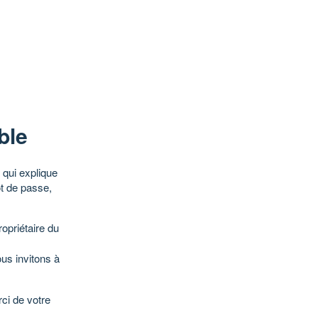
ble
qui explique
ot de passe,
opriétaire du
ous invitons à
ci de votre