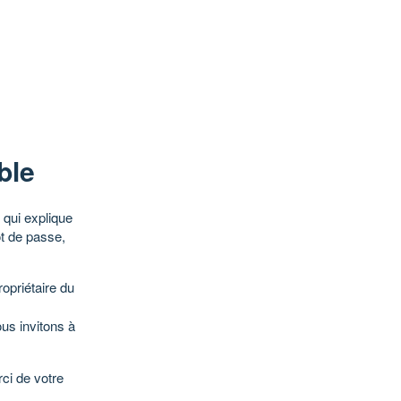
ble
qui explique
ot de passe,
opriétaire du
ous invitons à
ci de votre