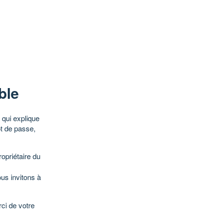
ble
qui explique
ot de passe,
opriétaire du
ous invitons à
ci de votre