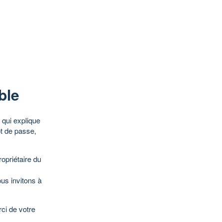
ble
qui explique
ot de passe,
opriétaire du
ous invitons à
ci de votre