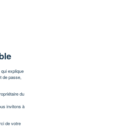
ble
qui explique
ot de passe,
opriétaire du
ous invitons à
ci de votre