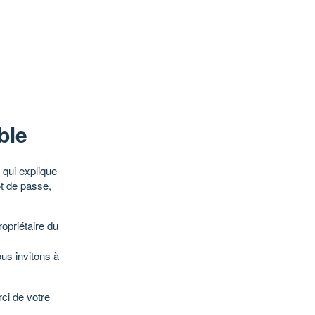
ble
qui explique
ot de passe,
opriétaire du
ous invitons à
ci de votre