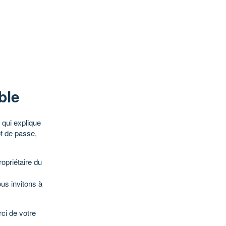
ble
qui explique
ot de passe,
opriétaire du
ous invitons à
ci de votre