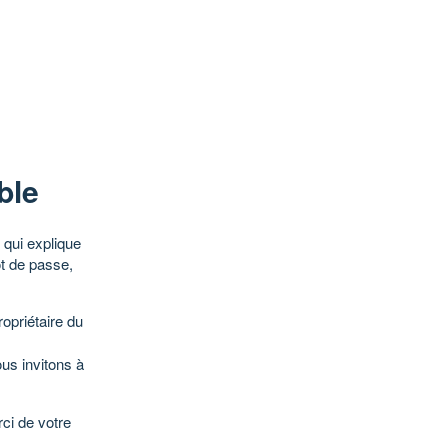
ble
qui explique
ot de passe,
opriétaire du
ous invitons à
ci de votre