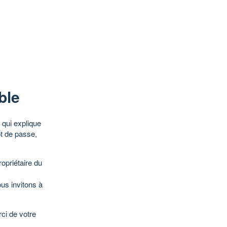
ble
qui explique
ot de passe,
opriétaire du
ous invitons à
ci de votre