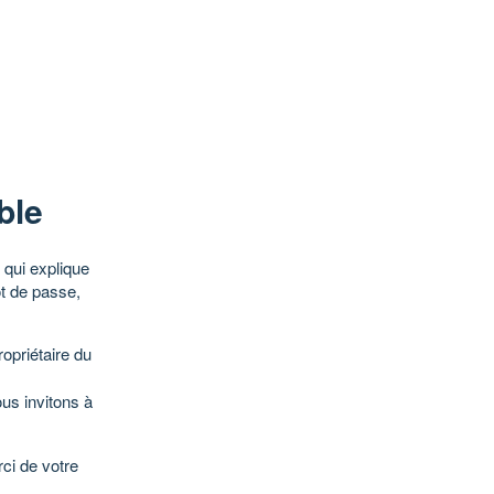
ble
qui explique
ot de passe,
opriétaire du
ous invitons à
ci de votre