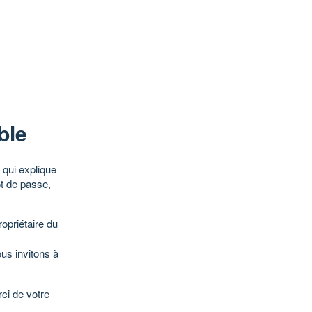
ble
qui explique
ot de passe,
opriétaire du
ous invitons à
ci de votre