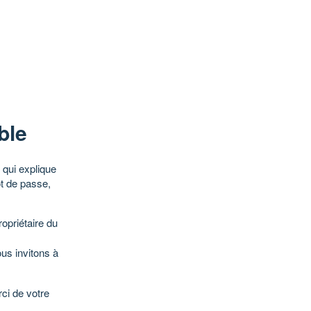
ble
qui explique
ot de passe,
opriétaire du
ous invitons à
ci de votre