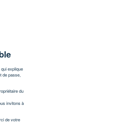
ble
qui explique
ot de passe,
opriétaire du
ous invitons à
ci de votre