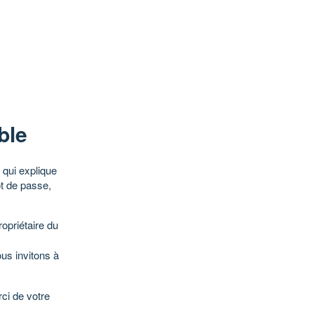
ble
qui explique
ot de passe,
opriétaire du
ous invitons à
ci de votre