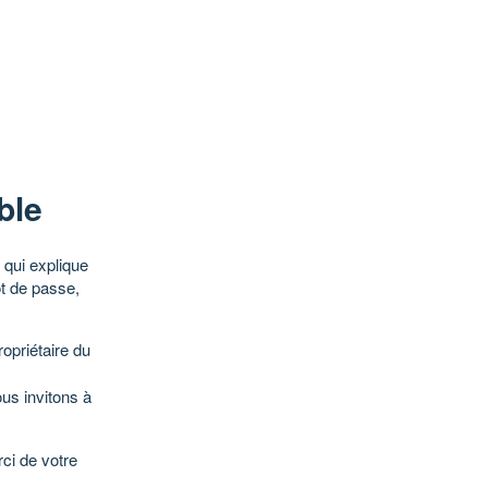
ble
qui explique
ot de passe,
opriétaire du
ous invitons à
ci de votre