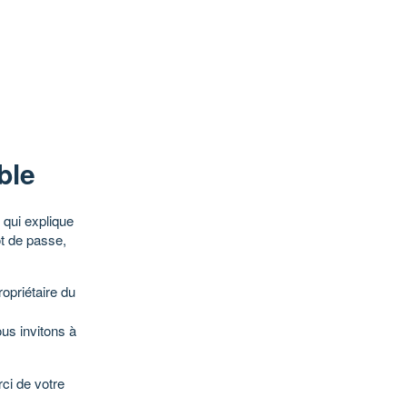
ble
qui explique
ot de passe,
opriétaire du
ous invitons à
ci de votre