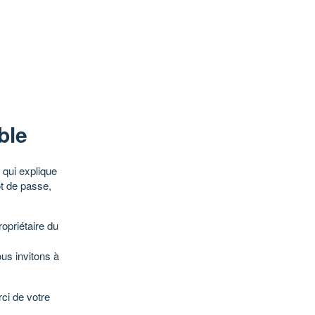
ble
qui explique
ot de passe,
opriétaire du
ous invitons à
ci de votre