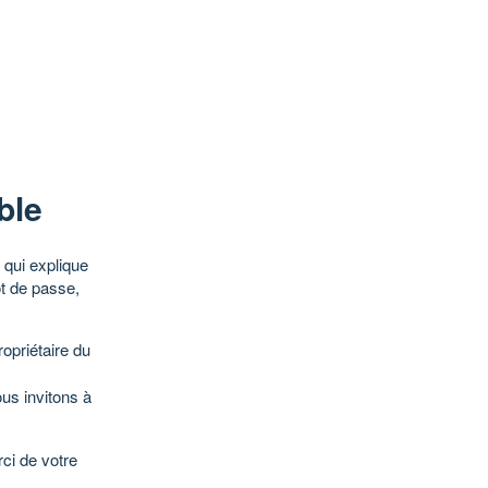
ble
qui explique
ot de passe,
opriétaire du
ous invitons à
ci de votre