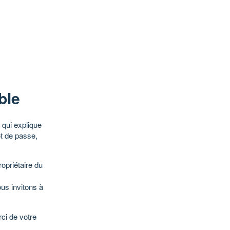
ble
qui explique
ot de passe,
opriétaire du
ous invitons à
ci de votre