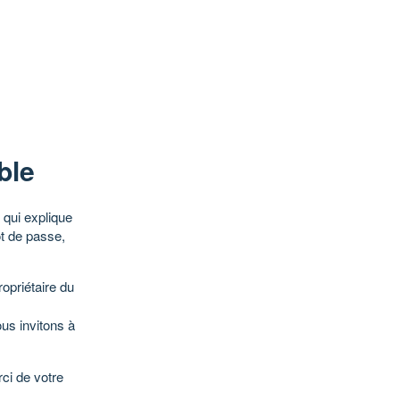
ble
qui explique
ot de passe,
opriétaire du
ous invitons à
ci de votre