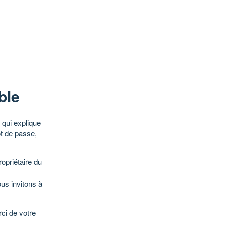
ble
qui explique
ot de passe,
opriétaire du
ous invitons à
ci de votre