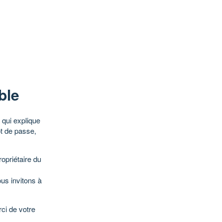
ble
qui explique
ot de passe,
opriétaire du
ous invitons à
ci de votre