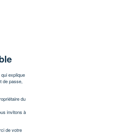
ble
qui explique
ot de passe,
opriétaire du
ous invitons à
ci de votre