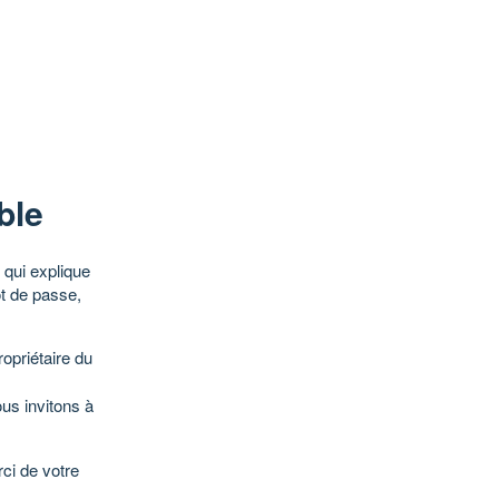
ble
qui explique
ot de passe,
opriétaire du
ous invitons à
ci de votre