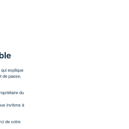
ble
qui explique
ot de passe,
opriétaire du
ous invitons à
ci de votre