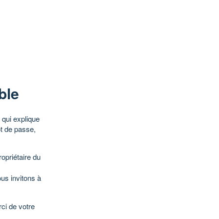
ble
qui explique
ot de passe,
opriétaire du
ous invitons à
ci de votre