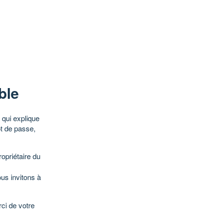
ble
qui explique
ot de passe,
opriétaire du
ous invitons à
ci de votre