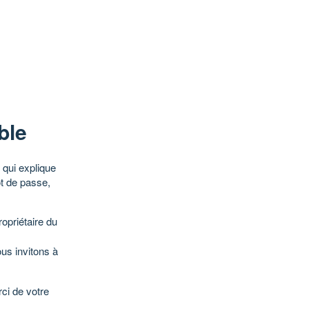
ble
qui explique
ot de passe,
opriétaire du
ous invitons à
ci de votre