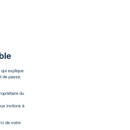
ble
qui explique
ot de passe,
opriétaire du
ous invitons à
ci de votre